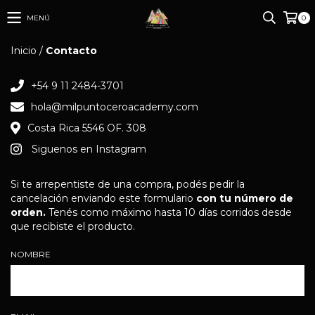
MENÚ
0
Inicio
/
Contacto
+54 9 11 2484-3701
hola@milpuntoceroacademy.com
Costa Rica 5546 OF. 308
Siguenos en Instagram
Si te arrepentiste de una compra, podés pedir la
cancelación enviando este formulario
con tu número de
orden.
Tenés como máximo hasta 10 días corridos desde
que recibiste el producto.
NOMBRE